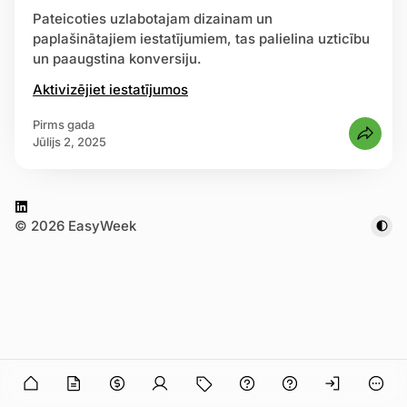
Pateicoties uzlabotajam dizainam un
paplašinātajiem iestatījumiem, tas palielina uzticību
trēties
un paaugstina konversiju.
Aktivizējiet iestatījumos
pirms gada
jūlijs 2, 2025
L
© 2026 EasyWeek
i
n
k
e
d
I
n
n in
O