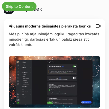
Skip to Content
atjauninājumi
📲 Jauns moderns tiešsaistes pieraksta logrīks
Mēs pilnībā atjauninājām logrīku: tagad tas izskatās
mūsdienīgi, darbojas ērtāk un palīdz piesaistīt
umiem
vairāk klientu.
ākumlapu
s
ējas
res
zības centrs
usa lapa