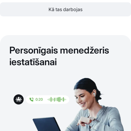
Kā tas darbojas
Personīgais menedžeris
iestatīšanai