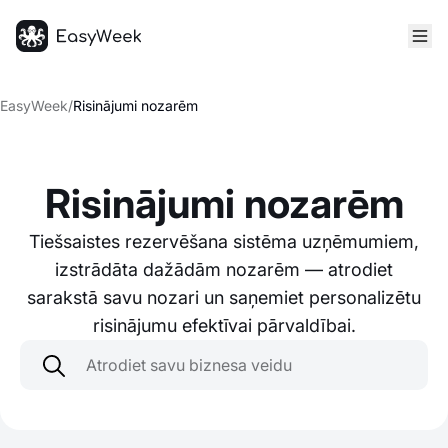
Sākumlapa
EasyWeek
/
Risinājumi nozarēm
Risinājumi nozarēm
Tiešsaistes rezervēšana sistēma uzņēmumiem,
izstrādāta dažādām nozarēm — atrodiet
sarakstā savu nozari un saņemiet personalizētu
risinājumu efektīvai pārvaldībai.
Atrodiet savu biznesa veidu