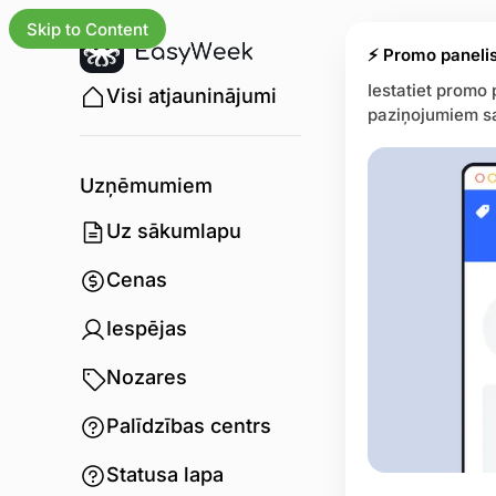
Skip to Content
⚡ Promo panelis
Iestatiet promo 
Visi atjauninājumi
paziņojumiem sa
Uzņēmumiem
Uz sākumlapu
Cenas
Iespējas
Nozares
Palīdzības centrs
Statusa lapa