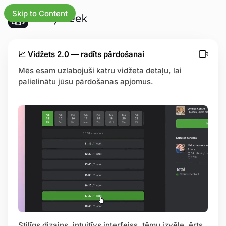
Skip to Content
atjauninājumi
📈 Vidžets 2.0 — radīts pārdošanai
Mēs esam uzlabojuši katru vidžeta detaļu, lai
palielinātu jūsu pārdošanas apjomus.
umiem
ākumlapu
s
ējas
res
zības centrs
usa lapa
Stilīgs dizains, intuitīvs interfeiss, tēmu izvēle, ērts