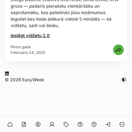
grozs — padarīs pierakstu vienkāršāku un
saprotamāku, kas palielinās jūsu ieņēmumus.
trēties
Ieguliet bez koda jebkurā vietnē 5 minūtēs — kā
vidžetu, saiti vai bloku.
Ieslēgt vidžetu 2.0
pirms gada
februāris 24, 2025
L
© 2026 EasyWeek
i
n
k
e
d
I
n in
n
O