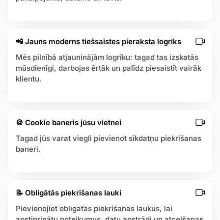
l
a
trēties
b
o
📲 Jauns moderns tiešsaistes pieraksta logrīks
j
Mēs pilnībā atjauninājām logrīku: tagad tas izskatās
u
mūsdienīgi, darbojas ērtāk un palīdz piesaistīt vairāk
m
klientu.
i
🍪 Cookie baneris jūsu vietnei
Tagad jūs varat viegli pievienot sīkdatņu piekrišanas
baneri.
📝 Obligātās piekrišanas lauki
Pievienojiet obligātās piekrišanas laukus, lai
apstiprinātu noteikumus, datu apstrādi un atcelšanas