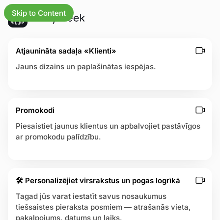
Skip to Content
L
A
atjauninājumi
Atjaunināta sadaļa «Klienti»
a
t
t
j
Jauns dizains un paplašinātas iespējas.
e
a
s
umiem
u
t
n
P
ākumlapu
i
Promokodi
o
n
s
Piesaistiet jaunus klientus un apbalvojiet pastāvīgos
s
ā
t
ar promokodu palīdzību.
j
s
ējas
u
m
res
i
🛠 Personalizējiet virsrakstus un pogas logrīkā
u
zības centrs
n
Tagad jūs varat iestatīt savus nosaukumus
u
tiešsaistes pieraksta posmiem — atrašanās vieta,
usa lapa
z
pakalpojums, datums un laiks.