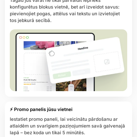
Tagad jūs varat ne tikai pārvaldīt iepriekš
konfigurētus blokus vietnē, bet arī izveidot savus:
pievienojiet pogas, attēlus vai tekstu un izvietojiet
tos jebkurā secībā.
⚡ Promo panelis jūsu vietnei
Iestatiet promo paneli, lai veicinātu pārdošanu ar
atlaidēm un svarīgiem paziņojumiem savā galvenajā
lapā – bez koda un tikai 5 minūtēs.