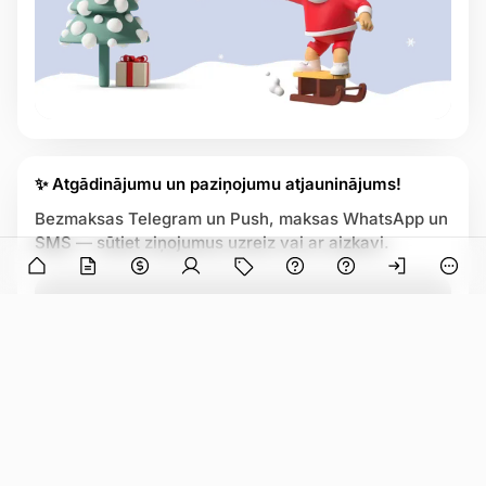
✨ Atgādinājumu un paziņojumu atjauninājums!
Bezmaksas Telegram un Push, maksas WhatsApp un
SMS — sūtiet ziņojumus uzreiz vai ar aizkavi.
n in
O
p
e
n
a
p
o
p
u
p
w