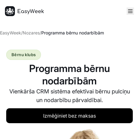
Sākumlapa
EasyWeek
/
Nozares
/
Programma bērnu nodarbībām
Bērnu klubs
Programma bērnu
nodarbībām
Vienkārša CRM sistēma efektīvai bērnu pulciņu
un nodarbību pārvaldībai.
Izmēģiniet bez maksas