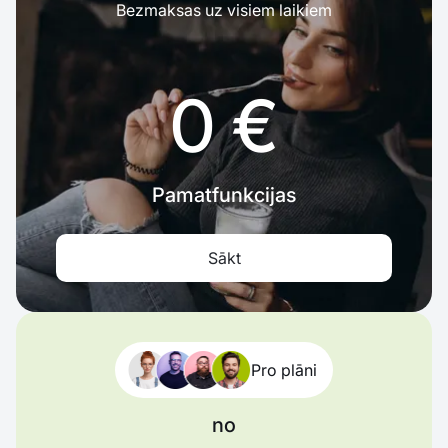
Bezmaksas uz visiem laikiem
0 €
Pamatfunkcijas
Sākt
Pro plāni
no