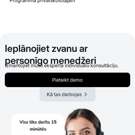
Programma privātskolotājam
Ieplānojiet zvanu ar
personīgo menedžeri
Izmantojiet mūsu eksperta individuālu konsultāciju.
Pieteikt demo
Kā tas darbojas