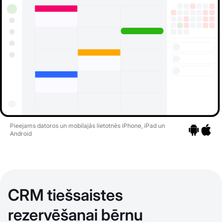
Pieejams datoros un mobilajās lietotnēs iPhone, iPad un
Android
Pāriet uz li
Pāriet 
CRM tiešsaistes
rezervēšanai bērnu