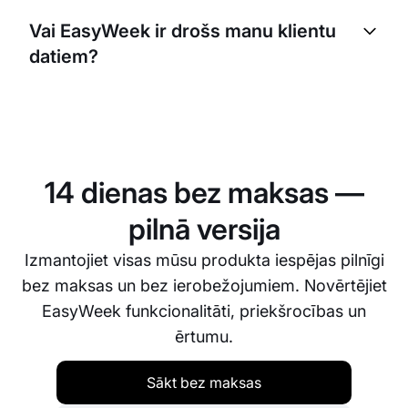
pārplānošanas politiku. Jūs varat iestatīt savu
Vai EasyWeek ir drošs manu klientu
politiku, un sistēma automātiski apstrādās
datiem?
atcelšanas un pārplānošanas pieprasījumus
atbilstoši jūsu iestatījumiem.
Jā, EasyWeek nopietni izturas pret datu drošību.
Mēs ievērojam stingrus drošības standartus, lai
vienmēr aizsargātu jūsu klientu datus.
14 dienas bez maksas —
pilnā versija
Izmantojiet visas mūsu produkta iespējas pilnīgi
bez maksas un bez ierobežojumiem. Novērtējiet
EasyWeek funkcionalitāti, priekšrocības un
ērtumu.
Sākt bez maksas