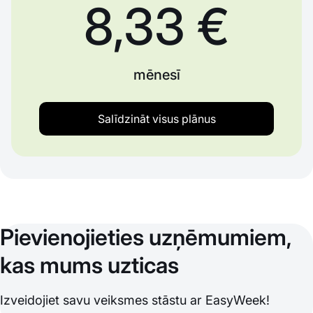
8,33 €
mēnesī
Salīdzināt visus plānus
Pievienojieties uzņēmumiem,
kas mums uzticas
Izveidojiet savu veiksmes stāstu ar EasyWeek!