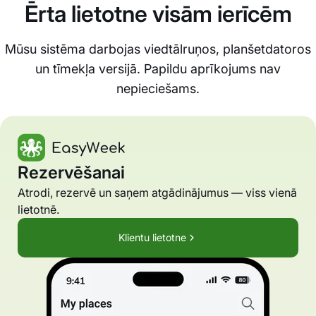
Ērta lietotne visām ierīcēm
Mūsu sistēma darbojas viedtālruņos, planšetdatoros
un tīmekļa versijā. Papildu aprīkojums nav
nepieciešams.
Rezervēšanai
Atrodi, rezervē un saņem atgādinājumus — viss vienā
lietotnē.
Klientu lietotne