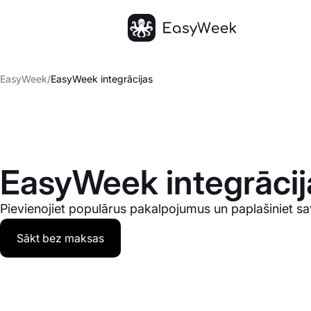
Sākumlapa
EasyWeek
/
EasyWeek integrācijas
EasyWeek integrācij
Pievienojiet populārus pakalpojumus un paplašiniet sa
Sākt bez maksas