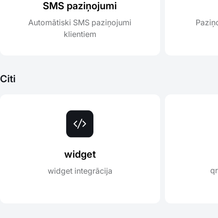
SMS paziņojumi
Automātiski SMS paziņojumi
Paziņ
klientiem
Citi
widget
qr
widget integrācija