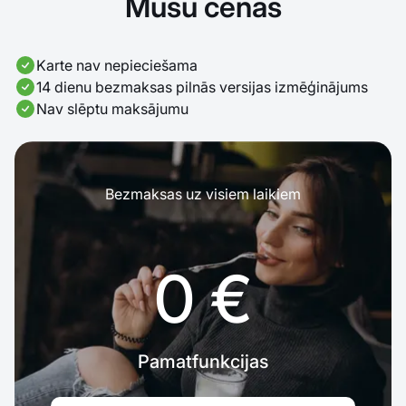
Mūsu cenas
Karte nav nepieciešama
14 dienu bezmaksas pilnās versijas izmēģinājums
Nav slēptu maksājumu
Bezmaksas uz visiem laikiem
0 €
Pamatfunkcijas