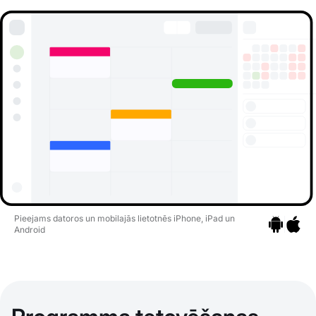
Pieejams datoros un mobilajās lietotnēs iPhone, iPad un
Android
Pāriet uz li
Pāriet 