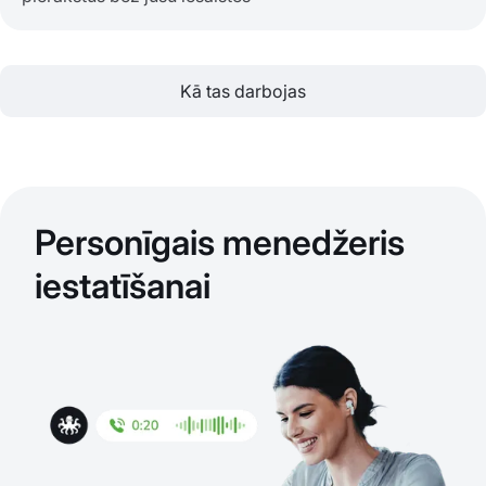
Kā tas darbojas
Personīgais menedžeris
iestatīšanai