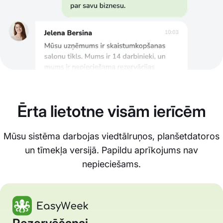
Ērta lietotne visām ierīcēm
Mūsu sistēma darbojas viedtālruņos, planšetdatoros
un tīmekļa versijā. Papildu aprīkojums nav
nepieciešams.