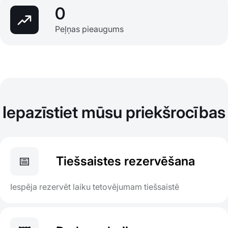
0
Peļņas pieaugums
Iepazīstiet mūsu priekšrocības
📅
Tiešsaistes rezervēšana
Iespēja rezervēt laiku tetovējumam tiešsaistē