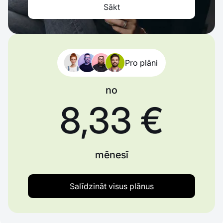
Sākt
Pro plāni
no
8,33 €
mēnesī
Salīdzināt visus plānus