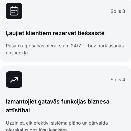
Solis 3
Ļaujiet klientiem rezervēt tiešsaistē
Pašapkalpošanās pierakstam 24/7 — bez pārklāšanās
un jucekļa
Solis 4
Izmantojiet gatavās funkcijas biznesa
attīstībai
Uzziniet, cik efektīvi sistēma plāno un pārvalda
pierakstus bez jūsu iesaistes