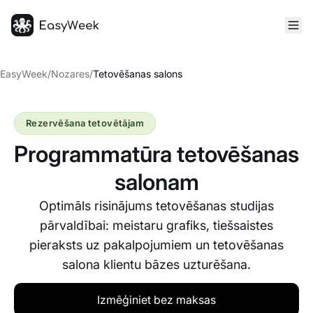
Sākumlapa
EasyWeek
/
Nozares
/
Tetovēšanas salons
Rezervēšana tetovētājam
Programmatūra tetovēšanas
salonam
Optimāls risinājums tetovēšanas studijas
pārvaldībai: meistaru grafiks, tiešsaistes
pieraksts uz pakalpojumiem un tetovēšanas
salona klientu bāzes uzturēšana.
Izmēģiniet bez maksas