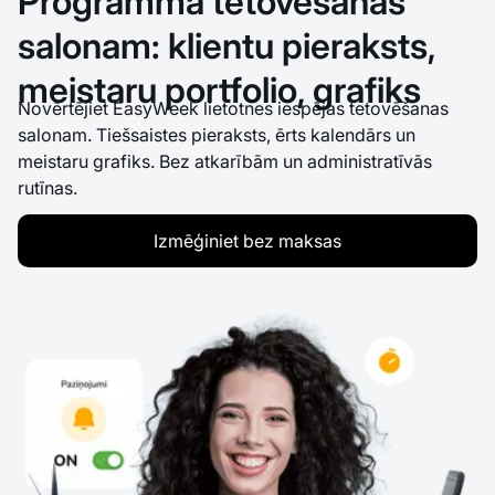
Programma tetovēšanas
salonam: klientu pieraksts,
meistaru portfolio, grafiks
Novērtējiet EasyWeek lietotnes iespējas tetovēšanas
salonam. Tiešsaistes pieraksts, ērts kalendārs un
meistaru grafiks. Bez atkarībām un administratīvās
rutīnas.
Izmēģiniet bez maksas