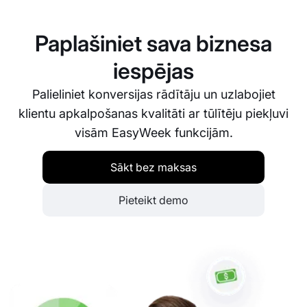
un pārplānošanai, bet klienti var pārvaldīt savas
rezervācijas tieši platformā, samazinot slodzi jūsu
Paplašiniet sava biznesa
personālam.
iespējas
Palieliniet konversijas rādītāju un uzlabojiet
klientu apkalpošanas kvalitāti ar tūlītēju piekļuvi
visām EasyWeek funkcijām.
Sākt bez maksas
Pieteikt demo