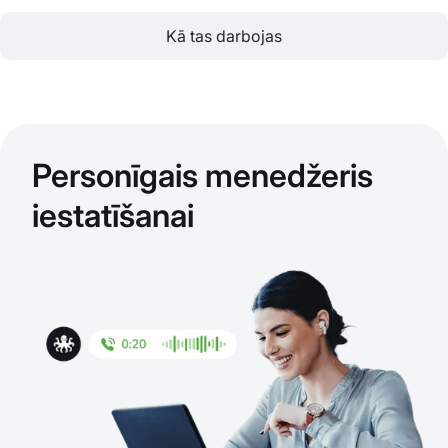
Kā tas darbojas
Personīgais menedžeris
iestatīšanai