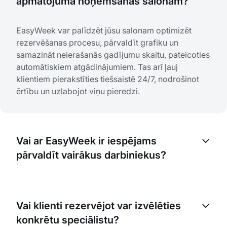
apmatojuma noņemšanas salonam?
EasyWeek var palīdzēt jūsu salonam optimizēt
rezervēšanas procesu, pārvaldīt grafiku un
samazināt neierašanās gadījumu skaitu, pateicoties
automātiskiem atgādinājumiem. Tas arī ļauj
klientiem pierakstīties tiešsaistē 24/7, nodrošinot
ērtību un uzlabojot viņu pieredzi.
Vai ar EasyWeek ir iespējams
pārvaldīt vairākus darbiniekus?
Jā, EasyWeek ļauj pārvaldīt vairākus darbiniekus.
Jūs varat piešķirt katram darbiniekam konkrētas
Vai klienti rezervējot var izvēlēties
lomas, pakalpojumus un darba laikus, kā arī
konkrētu speciālistu?
reāllaikā sekot līdzi viņu grafikiem.