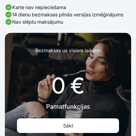
Karte nav nepieciešama
14 dienu bezmaksas pilnās versijas izmēģinājums
Nav slēptu maksājumu
Bezmaksas uz visiem laikiem
0 €
Pamatfunkcijas
Sākt