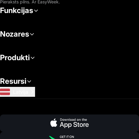
Pieraksts pilns. Ar EasyWeek.
Funkcijas
Nozares
Produkti
Resursi
Latvija