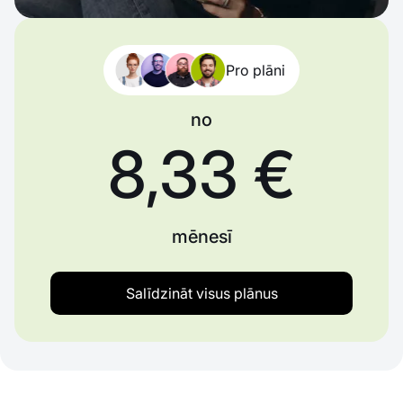
Pro plāni
no
8,33 €
mēnesī
Salīdzināt visus plānus