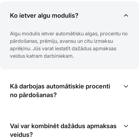
Ko ietver algu modulis?
Algu modulis ietver automātisku algas, procentu no
pārdošanas, prēmiju, avansu un citu izmaksu
aprēķinu. Jūs varat iestatīt dažādus apmaksas
veidus katram darbiniekam.
Kā darbojas automātiskie procenti
no pārdošanas?
Sistēma automātiski aprēķina komisijas no
pārdošanas, balstoties uz iestatītajiem
Vai var kombinēt dažādus apmaksas
noteikumiem. Jūs varat iestatīt atšķirīgus procentus
veidus?
dažādiem pakalpojumiem vai darbinieku