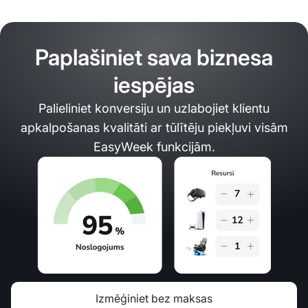
Paplašiniet sava biznesa
iespējas
Palieliniet konversiju un uzlabojiet klientu
apkalpošanas kvalitāti ar tūlītēju piekļuvi visām
EasyWeek funkcijām.
Izmēģiniet bez maksas