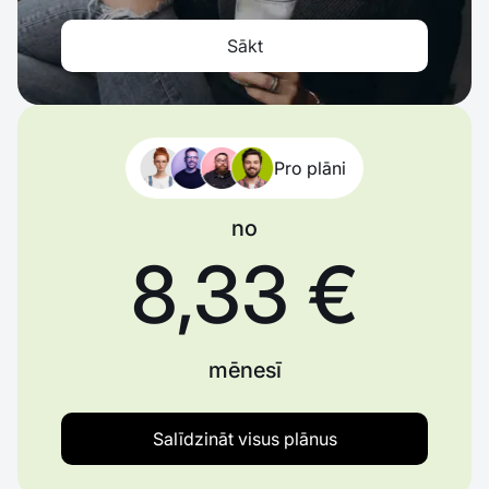
Sākt
Pro plāni
no
8,33 €
mēnesī
Salīdzināt visus plānus