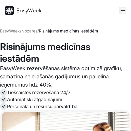
Sākumlapa
EasyWeek
/
Nozares
/
Risinājums medicīnas iestādēm
Risinājums medicīnas
iestādēm
EasyWeek rezervēšanas sistēma optimizē grafiku,
samazina neierašanās gadījumus un palielina
ieņēmumus līdz 40%.
Tiešsaistes rezervēšana 24/7
Automātiski atgādinājumi
Personāla un resursu pārvaldība