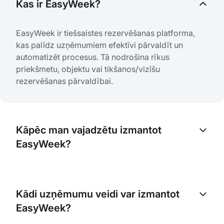
Kas ir EasyWeek?
EasyWeek ir tiešsaistes rezervēšanas platforma,
kas palīdz uzņēmumiem efektīvi pārvaldīt un
automatizēt procesus. Tā nodrošina rīkus
priekšmetu, objektu vai tikšanos/vizīšu
rezervēšanas pārvaldībai.
Kāpēc man vajadzētu izmantot
EasyWeek?
EasyWeek palīdz optimizēt rezervēšanas procesus,
samazināt manuālo darbu un uzlabot ikdienas
Kādi uzņēmumu veidi var izmantot
darbību. Tas ļauj labāk pārvaldīt resursus, uzlabot
EasyWeek?
klientu apkalpošanu un galu galā palielināt
ieņēmumus.