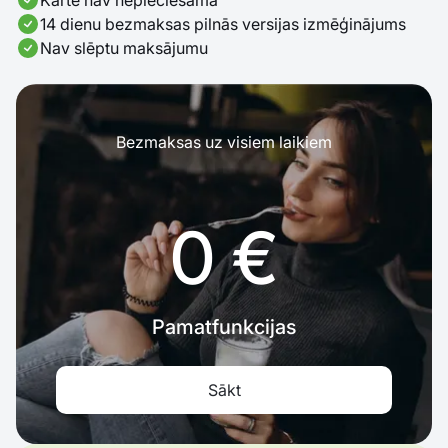
14 dienu bezmaksas pilnās versijas izmēģinājums
Nav slēptu maksājumu
Bezmaksas uz visiem laikiem
0 €
Pamatfunkcijas
Sākt