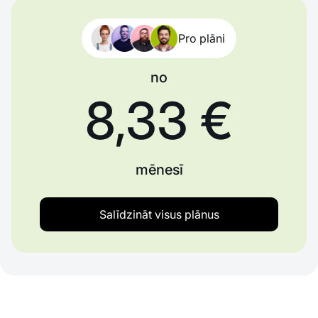
Pro plāni
no
8,33 €
mēnesī
Salīdzināt visus plānus