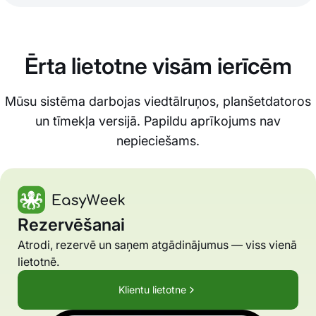
Ērta lietotne visām ierīcēm
Mūsu sistēma darbojas viedtālruņos, planšetdatoros
un tīmekļa versijā. Papildu aprīkojums nav
nepieciešams.
Rezervēšanai
Atrodi, rezervē un saņem atgādinājumus — viss vienā
lietotnē.
Klientu lietotne