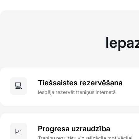
Iepa
Tiešsaistes rezervēšana
💻
Iespēja rezervēt treniņus internetā
Progresa uzraudzība
📈
Treniņu rezultātu vizualizācija motivācijai