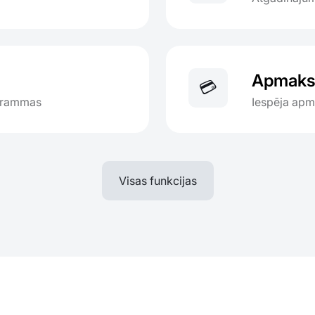
Apmaksa
💳
ogrammas
Iespēja apma
Visas funkcijas