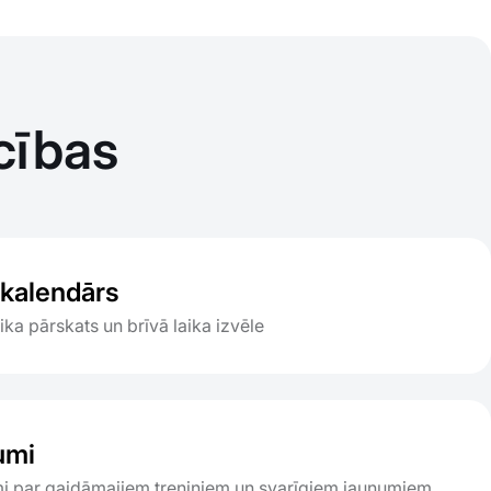
cības
 kalendārs
ika pārskats un brīvā laika izvēle
umi
i par gaidāmajiem treniņiem un svarīgiem jaunumiem