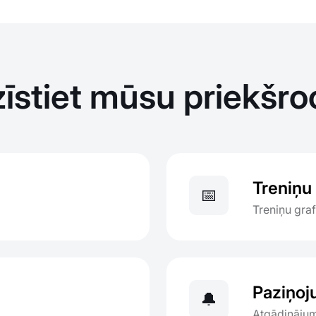
zīstiet mūsu priekšro
Treniņu
📅
Treniņu graf
Paziņoj
🔔
Atgādinājum