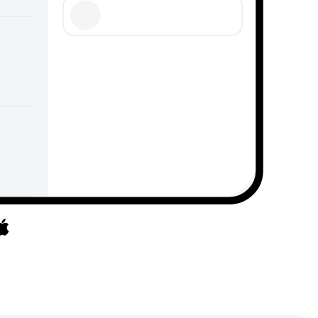
et uz lietotnēm
āriet uz lietotnēm