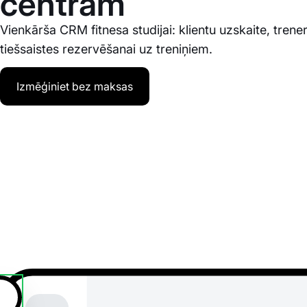
centram
Vienkārša CRM fitnesa studijai: klientu uzskaite, trener
tiešsaistes rezervēšanai uz treniņiem.
Izmēģiniet bez maksas