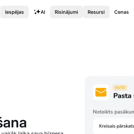
Iespējas
AI
Risinājumi
Resursi
Cenas
šana
t vairāk laika sava biznesa