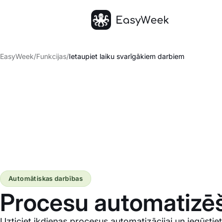
Sākumlapa
EasyWeek
/
Funkcijas
/
Ietaupiet laiku svarīgākiem darbiem
Automātiskas darbības
Procesu automatizē
Uzticiet ikdienas procesus automatizācijai un iegūstie