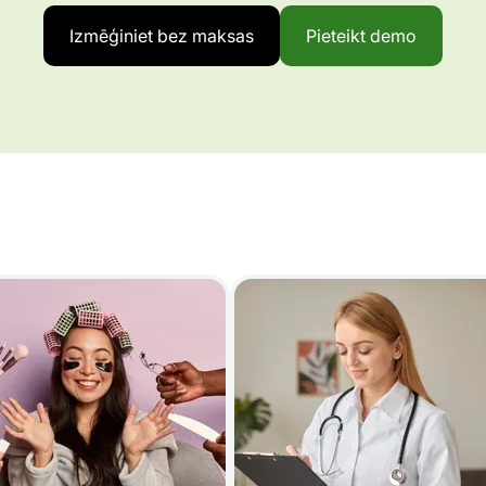
Izmēģiniet bez maksas
Pieteikt demo