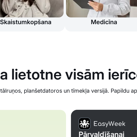
Skaistumkopšana
Medicīna
a lietotne visām ier
ālruņos, planšetdatoros un tīmekļa versijā. Papildu 
Pārvaldīšanai