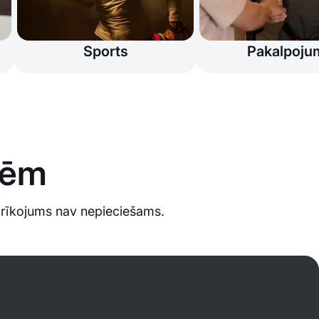
Sports
Pakalpoju
īcēm
aprīkojums nav nepieciešams.