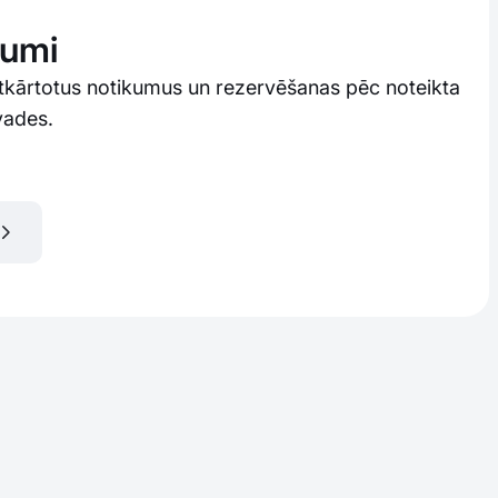
kumi
atkārtotus notikumus un rezervēšanas pēc noteikta
vades.