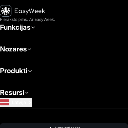
Sākumlapa
Pieraksts pilns. Ar EasyWeek.
Funkcijas
Nozares
Produkti
Resursi
Latvija