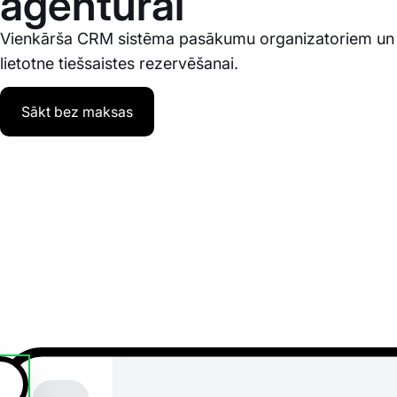
aģentūrai
Vienkārša CRM sistēma pasākumu organizatoriem un 
lietotne tiešsaistes rezervēšanai.
Sākt bez maksas