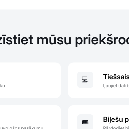
zīstiet mūsu priekšro
Tiešsai
💻
iku
Ļaujiet dalī
Biļešu 
🎟️
 tuvojošos pasākumu
Pārdodiet bi