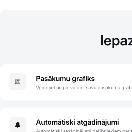
Iepa
Pasākumu grafiks
📅
Veidojiet un pārvaldiet savu pasākumu graf
Automātiski atgādinājumi
🔔
Automātiski atgādinājumi dalībniekiem par