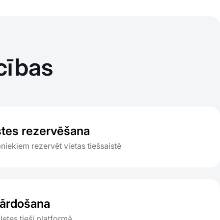
cības
stes rezervēšana
bniekiem rezervēt vietas tiešsaistē
pārdošana
ļetes tieši platformā