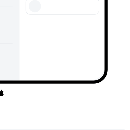
et uz lietotnēm
āriet uz lietotnēm