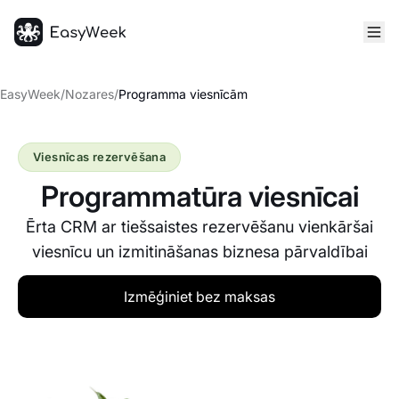
Sākumlapa
EasyWeek
/
Nozares
/
Programma viesnīcām
Viesnīcas rezervēšana
Programmatūra viesnīcai
Ērta CRM ar tiešsaistes rezervēšanu vienkāršai
viesnīcu un izmitināšanas biznesa pārvaldībai
Izmēģiniet bez maksas