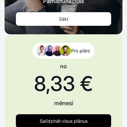
Pamatfunkcijas
Sākt
Pro plāni
no
8,33 €
mēnesī
Salīdzināt visus plānus