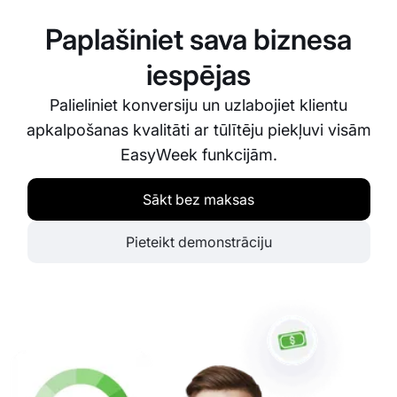
brīža atcelšanu. Sistēma var arī sūtīt automatizētus
atgādinājumus, lai samazinātu neieradušos klientu
Paplašiniet sava biznesa
skaitu.
iespējas
Palieliniet konversiju un uzlabojiet klientu
apkalpošanas kvalitāti ar tūlītēju piekļuvi visām
EasyWeek funkcijām.
Sākt bez maksas
Pieteikt demonstrāciju