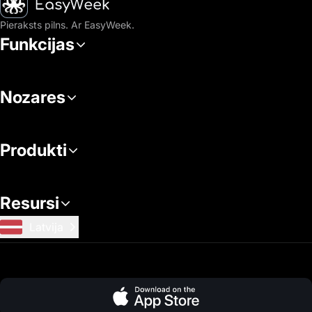
Pieraksts pilns. Ar EasyWeek.
Funkcijas
Nozares
Produkti
Resursi
Latvija