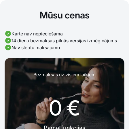
Mūsu cenas
Karte nav nepieciešama
14 dienu bezmaksas pilnās versijas izmēģinājums
Nav slēptu maksājumu
Bezmaksas uz visiem laikiem
0 €
Pamatfunkcijas