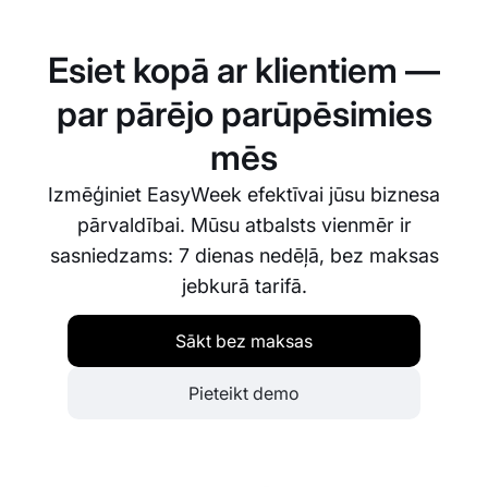
vajadzībām. Jūs varat iestatīt rezervēšanas
noteikumus, sadalīt resursus un pielāgot
Esiet kopā ar klientiem —
rezervēšanas saskarnes izskatu.
par pārējo parūpēsimies
mēs
Izmēģiniet EasyWeek efektīvai jūsu biznesa
pārvaldībai. Mūsu atbalsts vienmēr ir
sasniedzams: 7 dienas nedēļā, bez maksas
jebkurā tarifā.
Sākt bez maksas
Pieteikt demo