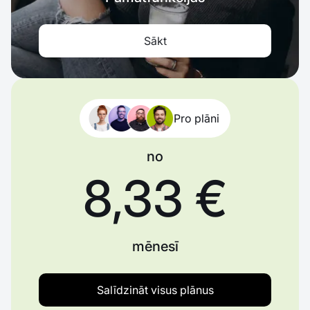
Sākt
Pro plāni
no
8,33 €
mēnesī
Salīdzināt visus plānus