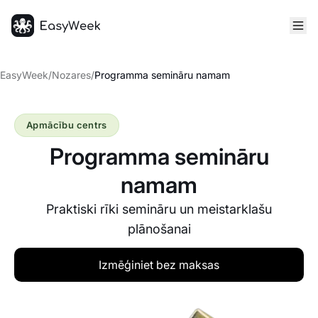
Sākumlapa
EasyWeek
/
Nozares
/
Programma semināru namam
Apmācību centrs
Programma semināru
namam
Praktiski rīki semināru un meistarklašu
plānošanai
Izmēģiniet bez maksas