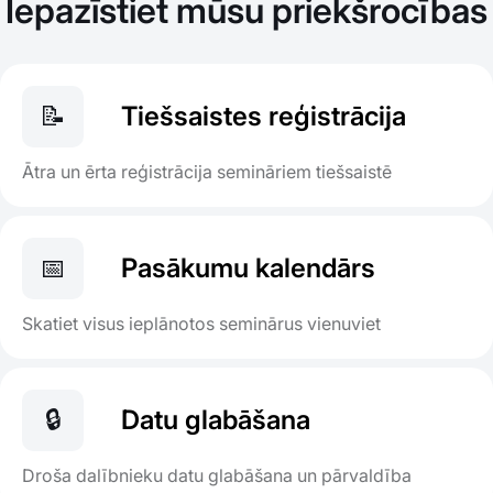
Iepazīstiet mūsu priekšrocības
📝
Tiešsaistes reģistrācija
Ātra un ērta reģistrācija semināriem tiešsaistē
📅
Pasākumu kalendārs
Skatiet visus ieplānotos seminārus vienuviet
🔒
Datu glabāšana
Droša dalībnieku datu glabāšana un pārvaldība