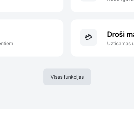
Droši m
💳
ientiem
Uzticamas 
Visas funkcijas