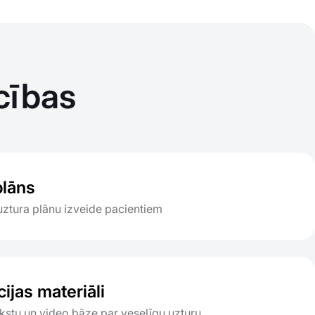
cības
plāns
uztura plānu izveide pacientiem
ijas materiāli
kstu un video bāze par veselīgu uzturu