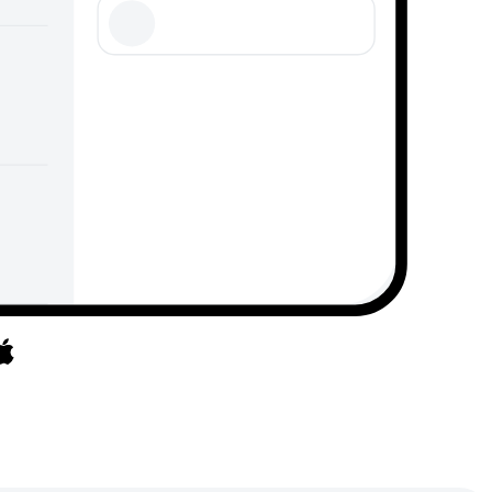
et uz lietotnēm
āriet uz lietotnēm