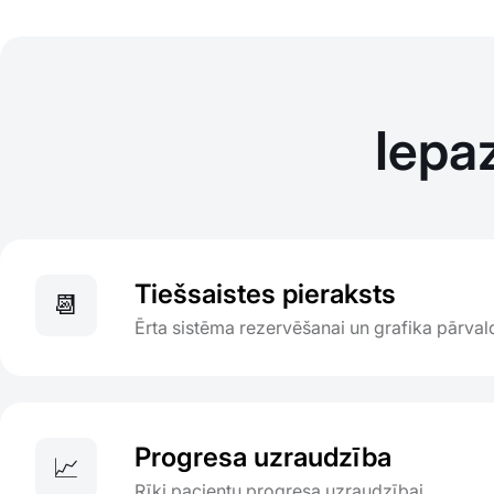
Iepa
Tiešsaistes pieraksts
📆
Ērta sistēma rezervēšanai un grafika pārval
Progresa uzraudzība
📈
Rīki pacientu progresa uzraudzībai