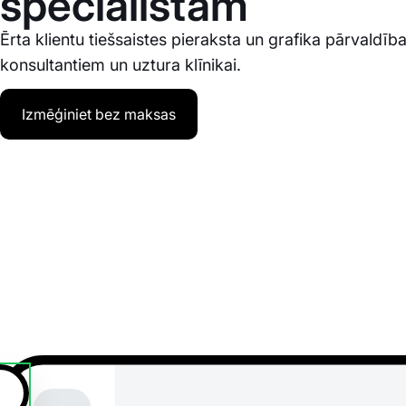
speciālistam
Ērta klientu tiešsaistes pieraksta un grafika pārvaldīb
konsultantiem un uztura klīnikai.
Izmēģiniet bez maksas