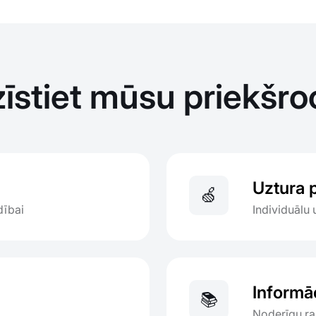
zīstiet mūsu priekšro
Uztura 
🍏
dībai
Individuālu 
Informāc
📚
Noderīgu ra