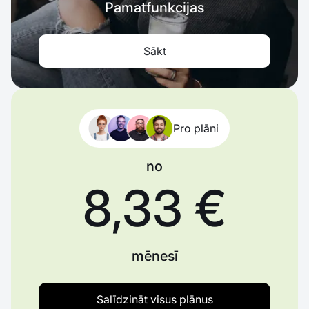
Pamatfunkcijas
Sākt
Pro plāni
no
8,33 €
mēnesī
Salīdzināt visus plānus