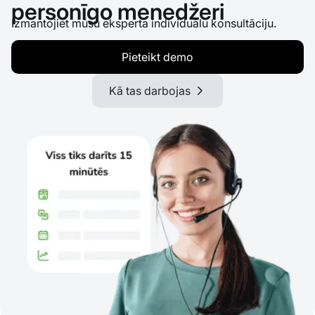
personīgo menedžeri
Izmantojiet mūsu eksperta individuālu konsultāciju.
Pieteikt demo
Kā tas darbojas