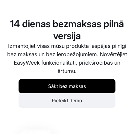
Jūsu klienti var apmaksāt rezervējumus tiešsaistē
ar bankas karti, vai arī jūs varat izvēlēties pieņemt
maksājumus klātienē. Mēs nodrošinām, ka visi
14 dienas bezmaksas pilnā
darījumi ir droši un jūsu dati ir aizsargāti.
versija
Izmantojiet visas mūsu produkta iespējas pilnīgi
bez maksas un bez ierobežojumiem. Novērtējiet
EasyWeek funkcionalitāti, priekšrocības un
ērtumu.
Sākt bez maksas
Pieteikt demo