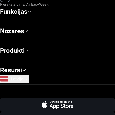
Pieraksts pilns. Ar EasyWeek.
Funkcijas
Nozares
Produkti
Resursi
Latvija