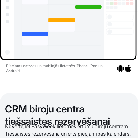
Pieejams datoros un mobilajās lietotnēs iPhone, iPad un
Android
Pāriet uz li
Pāriet 
CRM biroju centra
tiešsaistes rezervēšanai
Novērtējiet EasyWeek lietotnes ērtumu biroju centram.
Tiešsaistes rezervēšana un ērts pieejamības kalendārs.