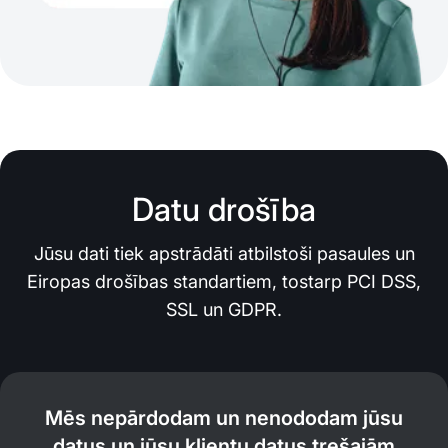
Datu drošība
Jūsu dati tiek apstrādāti atbilstoši pasaules un
Eiropas drošības standartiem, tostarp PCI DSS,
SSL un GDPR.
Mēs nepārdodam un nenododam jūsu
datus un jūsu klientu datus trešajām