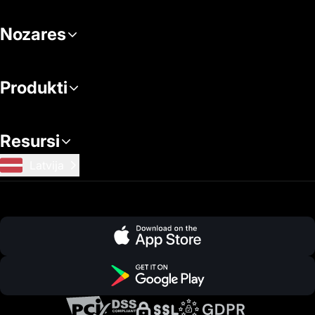
Nozares
Produkti
Resursi
Latvija