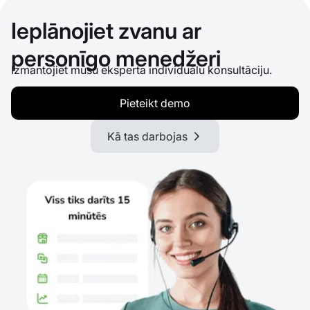
Ieplānojiet zvanu ar
personīgo menedžeri
Izmantojiet mūsu eksperta individuālu konsultāciju.
Pieteikt demo
Kā tas darbojas