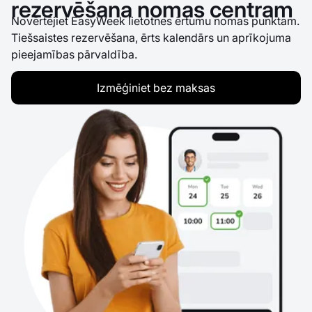
rezervēšana nomas centram
Novērtējiet EasyWeek lietotnes ērtumu nomas punktam.
Tiešsaistes rezervēšana, ērts kalendārs un aprīkojuma
pieejamības pārvaldība.
Izmēģiniet bez maksas