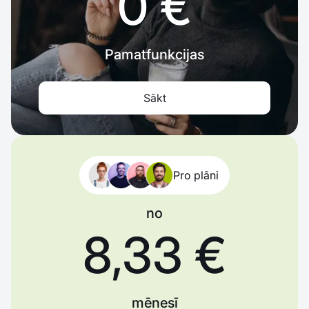
0 €
Pamatfunkcijas
Sākt
Pro plāni
no
8,33 €
mēnesī