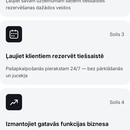
Ļaujiet savam uzņēmumam saņemt tiešsaistes
rezervēšanas dažādos veidos
Solis 3
Ļaujiet klientiem rezervēt tiešsaistē
Pašapkalpošanās pierakstam 24/7 — bez pārklāšanās
un jucekļa
Solis 4
Izmantojiet gatavās funkcijas biznesa