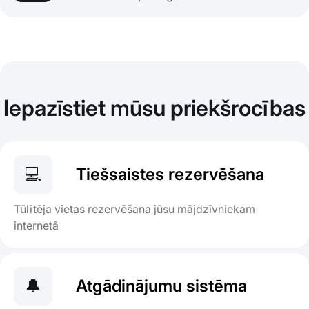
Iepazīstiet mūsu priekšrocības
💻
Tiešsaistes rezervēšana
Tūlītēja vietas rezervēšana jūsu mājdzīvniekam
internetā
🔔
Atgādinājumu sistēma