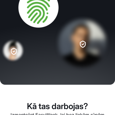
Kā tas darbojas?
Izmantojiet EasyWeek, lai bez liekām rūpēm