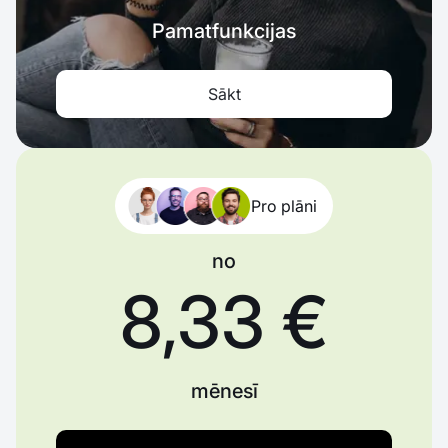
Pamatfunkcijas
Sākt
Pro plāni
no
8,33 €
mēnesī