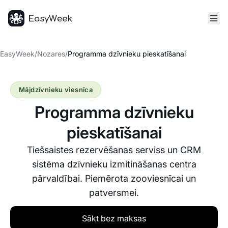
Sākumlapa
EasyWeek
/
Nozares
/
Programma dzīvnieku pieskatīšanai
Mājdzīvnieku viesnīca
Programma dzīvnieku
pieskatīšanai
Tiešsaistes rezervēšanas serviss un CRM
sistēma dzīvnieku izmitināšanas centra
pārvaldībai. Piemērota zooviesnīcai un
patversmei.
Sākt bez maksas