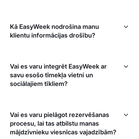
Ar EasyWeek jūs varat pārvaldīt visu veidu
rezervējumus, kas saistīti ar jūsu mājdzīvnieku
Kā EasyWeek nodrošina manu
viesnīcas biznesu. Tas ietver mājdzīvnieku
klientu informācijas drošību?
izmitināšanas, grūminga, treniņu nodarbību un
jebkuru citu jūsu sniegto pakalpojumu
rezervējumus.
EasyWeek nopietni izturas pret datu drošību. Mēs
izmantojam modernus šifrēšanas paņēmienus, lai
Vai es varu integrēt EasyWeek ar
aizsargātu visus klientu datus. Tāpat mēs pilnībā
savu esošo tīmekļa vietni un
atbilstam GDPR prasībām.
sociālajiem tīkliem?
Jā, EasyWeek nodrošina iespēju viegli integrēt to ar
jūsu esošo tīmekļa vietni un sociālajiem tīkliem. Tas
Vai es varu pielāgot rezervēšanas
ļauj klientiem veikt vizīšu rezervēšanu tieši no šīm
procesu, lai tas atbilstu manas
platformām.
mājdzīvnieku viesnīcas vajadzībām?