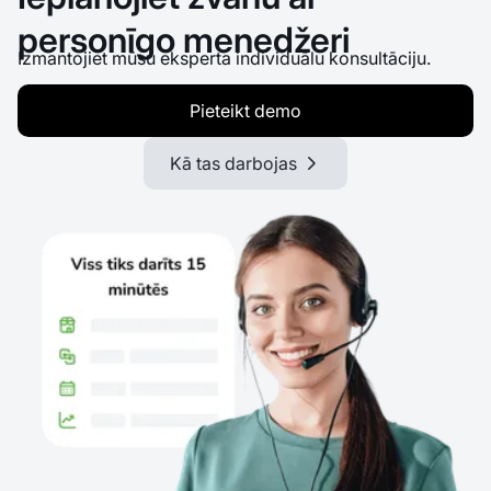
personīgo menedžeri
Izmantojiet mūsu eksperta individuālu konsultāciju.
Pieteikt demo
Kā tas darbojas