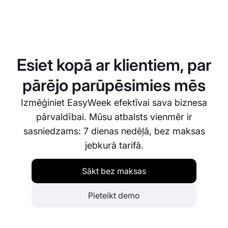
Pilnīgi noteikti. EasyWeek ļauj pielāgot
rezervēšanas procesu, lai tas atbilstu jūsu
mājdzīvnieku viesnīcas unikālajām vajadzībām. Jūs
varat iestatīt pieejamību, noteikt pakalpojumu
Esiet kopā ar klientiem, par
ilgumu, cenas un daudz ko citu.
pārējo parūpēsimies mēs
Izmēģiniet EasyWeek efektīvai sava biznesa
pārvaldībai. Mūsu atbalsts vienmēr ir
sasniedzams: 7 dienas nedēļā, bez maksas
jebkurā tarifā.
Sākt bez maksas
Pieteikt demo