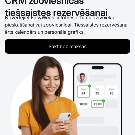
CRM zooviesnīcas
tiešsaistes rezervēšanai
Novērtējiet EasyWeek lietotnes ērtumu dzīvnieku
pieskatīšanai vai zooviesnīcai. Tiešsaistes rezervēšana,
ērts kalendārs un personāla grafiks.
Sākt bez maksas