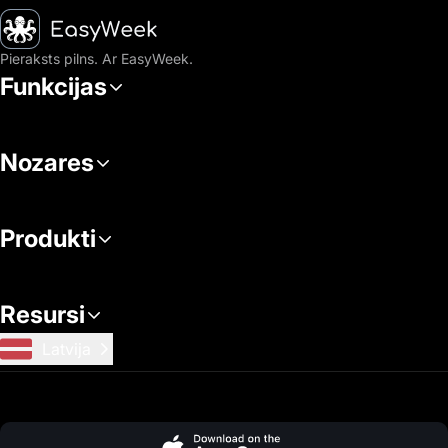
Sākumlapa
Pieraksts pilns. Ar EasyWeek.
Funkcijas
Nozares
Produkti
Resursi
Latvija