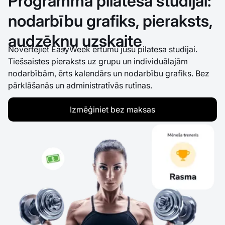
Programma pilatesa studijai:
nodarbību grafiks, pieraksts,
audzēkņu uzskaite
Novērtējiet EasyWeek ērtumu jūsu pilatesa studijai.
Tiešsaistes pieraksts uz grupu un individuālajām
nodarbībām, ērts kalendārs un nodarbību grafiks. Bez
pārklāšanās un administratīvās rutīnas.
Izmēģiniet bez maksas