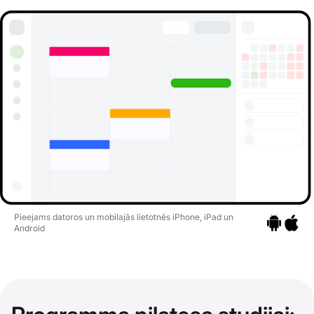
Pieejams datoros un mobilajās lietotnēs iPhone, iPad un
Android
Pāriet uz li
Pāriet 