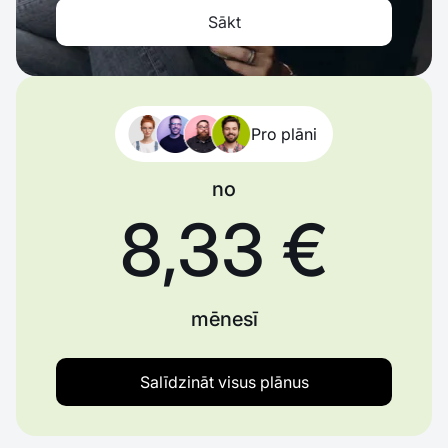
Sākt
Pro plāni
no
8,33 €
mēnesī
Salīdzināt visus plānus