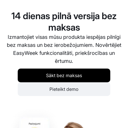
cenšamies atrisināt jebkādas problēmas un atbildēt
uz jautājumiem pēc iespējas ātrāk.
14 dienas pilnā versija bez
maksas
Izmantojiet visas mūsu produkta iespējas pilnīgi
bez maksas un bez ierobežojumiem. Novērtējiet
EasyWeek funkcionalitāti, priekšrocības un
ērtumu.
Sākt bez maksas
Pieteikt demo