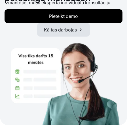
Izmantojiet mūsu eksperta individuālu konsultāciju.
Pieteikt demo
Kā tas darbojas