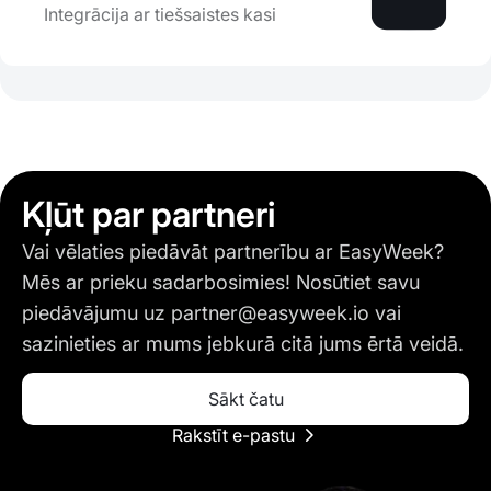
Integrācija ar tiešsaistes kasi
Kļūt par partneri
Vai vēlaties piedāvāt partnerību ar EasyWeek?
Mēs ar prieku sadarbosimies! Nosūtiet savu
piedāvājumu uz
partner@easyweek.io
vai
sazinieties ar mums jebkurā citā jums ērtā veidā.
Sākt čatu
Rakstīt e-pastu