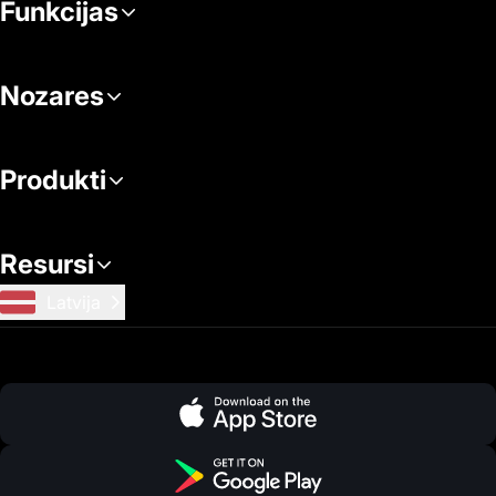
Funkcijas
Nozares
Produkti
Resursi
Latvija