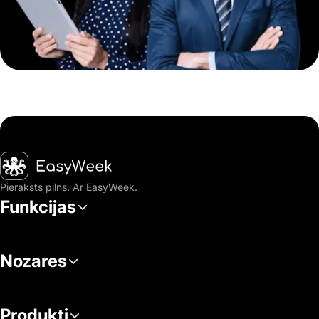
Sākumlapa
Pieraksts pilns. Ar EasyWeek.
Funkcijas
Nozares
Produkti