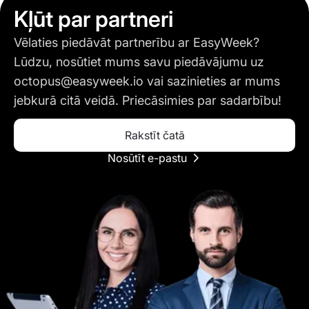
Kļūt par partneri
Vēlaties piedāvāt partnerību ar EasyWeek?
Lūdzu, nosūtiet mums savu piedāvājumu uz
octopus@easyweek.io
vai sazinieties ar mums
jebkurā citā veidā. Priecāsimies par sadarbību!
Rakstīt čatā
Nosūtīt e-pastu