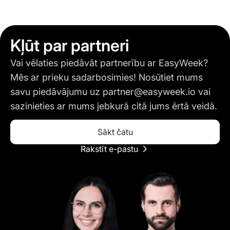
Kļūt par partneri
Vai vēlaties piedāvāt partnerību ar EasyWeek?
Mēs ar prieku sadarbosimies! Nosūtiet mums
savu piedāvājumu uz
partner@easyweek.io
vai
sazinieties ar mums jebkurā citā jums ērtā veidā.
Sākt čatu
Rakstīt e-pastu