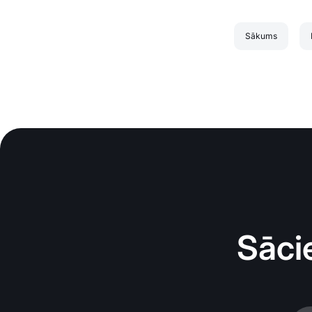
Sākums
Sāci