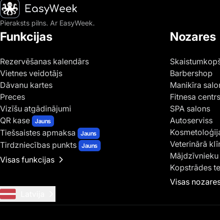
Sākumlapa
Pieraksts pilns. Ar EasyWeek.
Funkcijas
Nozares
Rezervēšanas kalendārs
Skaistumkopš
Vietnes veidotājs
Barbershop
Dāvanu kartes
Manikīra salo
Preces
Fitnesa centr
Vizīšu atgādinājumi
SPA salons
QR kase
Autoserviss
Jauns
Kosmetoloģij
Tiešsaistes apmaksa
Jauns
Veterinārā klī
Tirdzniecības punkts
Jauns
Mājdzīvnieku 
Visas funkcijas
Kopstrādes t
Visas nozare
Latvija