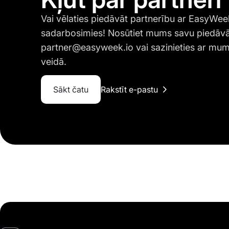
Vai vēlaties piedāvāt partnerību ar EasyWee
sadarbosimies! Nosūtiet mums savu piedāv
partner@easyweek.io
vai sazinieties ar mum
veidā.
Sākt čatu
Rakstīt e-pastu