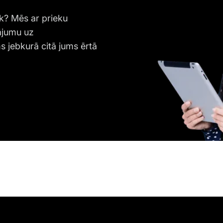
k? Mēs ar prieku
ājumu uz
s jebkurā citā jums ērtā