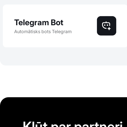
Telegram Bot
Automātisks bots Telegram
Kļūt par partneri