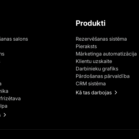
Produkti
anas salons
Rezervēšanas sistēma
Pieraksts
ns
Mārketinga automatizācija
s
Klientu uzskaite
Darbinieku grafiks
Pārdošanas pārvaldība
a
CRM sistēma
nika
Kā tas darbojas
frizētava
elpa
s