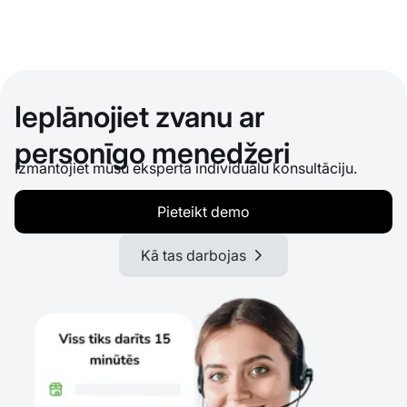
Ieplānojiet zvanu ar
personīgo menedžeri
Izmantojiet mūsu eksperta individuālu konsultāciju.
Pieteikt demo
Kā tas darbojas