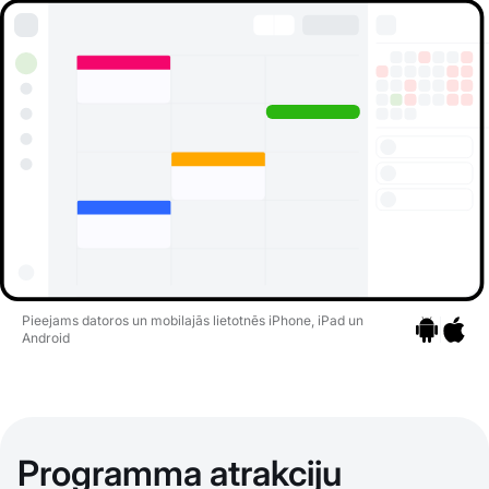
Pieejams datoros un mobilajās lietotnēs iPhone, iPad un
Android
Pāriet uz li
Pāriet 
Programma atrakciju