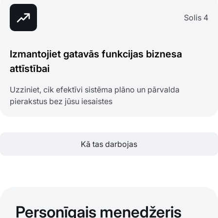
Solis 4
Izmantojiet gatavās funkcijas biznesa
attīstībai
Uzziniet, cik efektīvi sistēma plāno un pārvalda
pierakstus bez jūsu iesaistes
Kā tas darbojas
Personīgais menedžeris