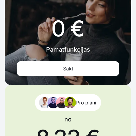
0 €
Pamatfunkcijas
Sākt
Pro plāni
no