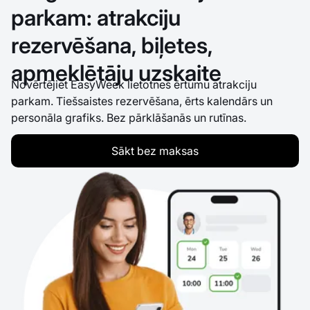
parkam: atrakciju
rezervēšana, biļetes,
apmeklētāju uzskaite
Novērtējiet EasyWeek lietotnes ērtumu atrakciju
parkam. Tiešsaistes rezervēšana, ērts kalendārs un
personāla grafiks. Bez pārklāšanās un rutīnas.
Sākt bez maksas