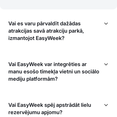
Vai es varu pārvaldīt dažādas
atrakcijas savā atrakciju parkā,
izmantojot EasyWeek?
Jā, ar EasyWeek jūs varat pārvaldīt dažādas
atrakcijas savā parkā. Varat izveidot atsevišķas
Vai EasyWeek var integrēties ar
rezervēšanas lapas katrai atrakcijai, pārvaldīt to
manu esošo tīmekļa vietni un sociālo
grafikus atsevišķi un sekot to veiktspējai.
mediju platformām?
Pilnīgi noteikti. EasyWeek var nevainojami
integrēties ar jūsu esošo tīmekļa vietni un sociālo
Vai EasyWeek spēj apstrādāt lielu
mediju platformām, nodrošinot, ka klienti var veikt
rezervējumu apjomu?
rezervēšanu tur, kur viņiem tas ir visērtāk.