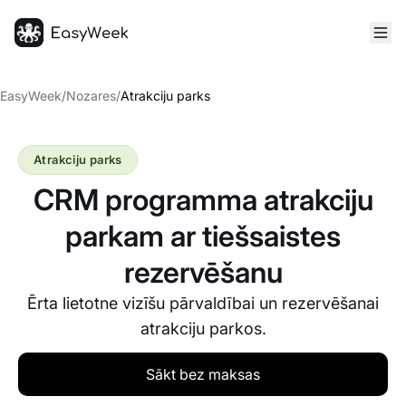
Sākumlapa
EasyWeek
/
Nozares
/
Atrakciju parks
Atrakciju parks
CRM programma atrakciju
parkam ar tiešsaistes
rezervēšanu
Ērta lietotne vizīšu pārvaldībai un rezervēšanai
atrakciju parkos.
Sākt bez maksas