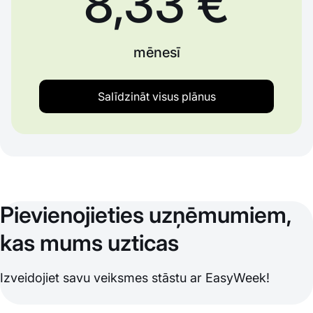
8,33 €
mēnesī
Salīdzināt visus plānus
Pievienojieties uzņēmumiem,
kas mums uzticas
Izveidojiet savu veiksmes stāstu ar EasyWeek!