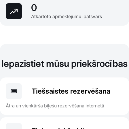
0
Atkārtoto apmeklējumu īpatsvars
Iepazīstiet mūsu priekšrocības
🎟️
Tiešsaistes rezervēšana
Ātra un vienkārša biļešu rezervēšana internetā