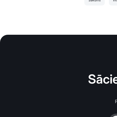
Sākums
In
Sāci