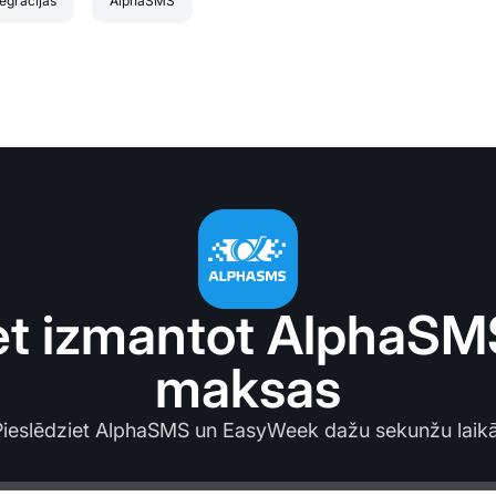
tegrācijas
AlphaSMS
et izmantot AlphaSM
maksas
Pieslēdziet AlphaSMS un EasyWeek dažu sekunžu laikā