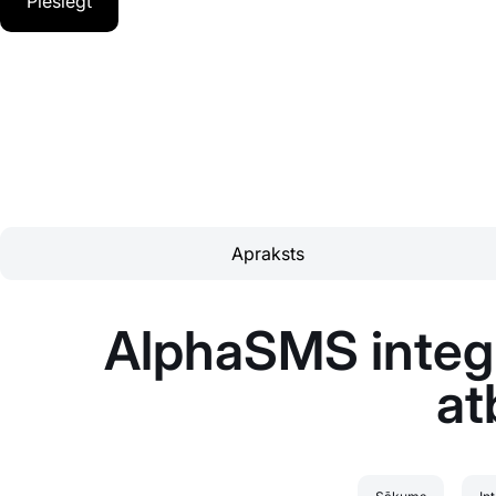
Pieslēgt
Apraksts
AlphaSMS integr
at