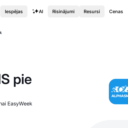
Iespējas
AI
Risinājumi
Resursi
Cenas
k
S pie
šanai EasyWeek