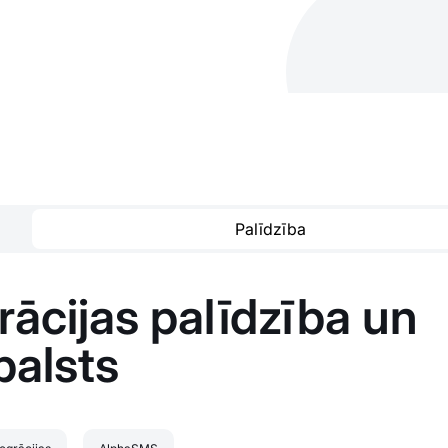
Palīdzība
ācijas palīdzība un
balsts