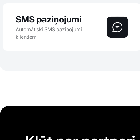
SMS paziņojumi
Automātiski SMS paziņojumi
klientiem