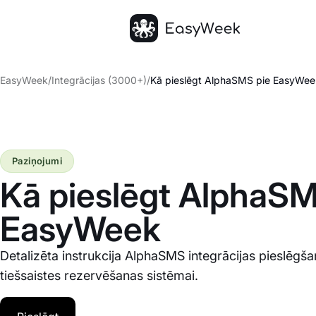
Sākumlapa
EasyWeek
/
Integrācijas (3000+)
/
Kā pieslēgt AlphaSMS pie EasyWee
Paziņojumi
Kā pieslēgt AlphaSM
EasyWeek
Detalizēta instrukcija AlphaSMS integrācijas pieslēg
tiešsaistes rezervēšanas sistēmai.