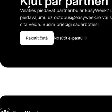
Kļūt par partneri
Vēlaties piedāvāt partnerību ar EasyWeek?
piedāvājumu uz
octopus@easyweek.io
vai s
citā veidā. Būsim priecīgi sadarboties!
Rakstīt čatā
Nosūtīt e-pastu
Sākumlapa