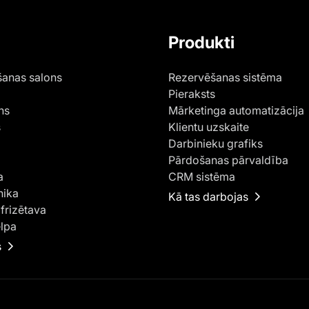
Produkti
anas salons
Rezervēšanas sistēma
Pieraksts
ns
Mārketinga automatizācija
s
Klientu uzskaite
Darbinieku grafiks
Pārdošanas pārvaldība
a
CRM sistēma
nika
Kā tas darbojas
frizētava
elpa
s