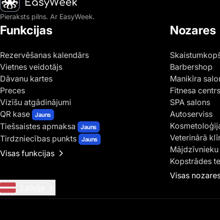
Pieraksts pilns. Ar EasyWeek.
Funkcijas
Nozares
Rezervēšanas kalendārs
Skaistumkopš
Vietnes veidotājs
Barbershop
Dāvanu kartes
Manikīra salo
Preces
Fitnesa centr
Vizīšu atgādinājumi
SPA salons
QR kase
Autoserviss
Jauns
Kosmetoloģij
Tiešsaistes apmaksa
Jauns
Veterinārā klī
Tirdzniecības punkts
Jauns
Mājdzīvnieku 
Visas funkcijas
Kopstrādes t
Visas nozare
Latvija