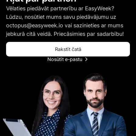
Vēlaties piedāvāt partnerību ar EasyWeek?
Lūdzu, nosūtiet mums savu piedāvājumu uz
octopus@easyweek.io
vai sazinieties ar mums
jebkurā citā veidā. Priecāsimies par sadarbību!
Rakstīt čatā
Nosūtīt e-pastu