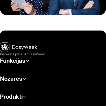
Sākumlapa
Pieraksts pilns. Ar EasyWeek.
Funkcijas
Nozares
Produkti