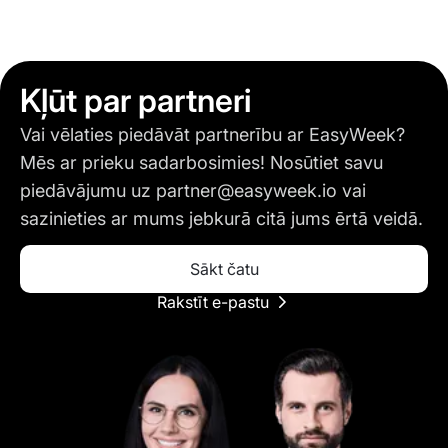
Kļūt par partneri
Vai vēlaties piedāvāt partnerību ar EasyWeek?
Mēs ar prieku sadarbosimies! Nosūtiet savu
piedāvājumu uz
partner@easyweek.io
vai
sazinieties ar mums jebkurā citā jums ērtā veidā.
Sākt čatu
Rakstīt e-pastu